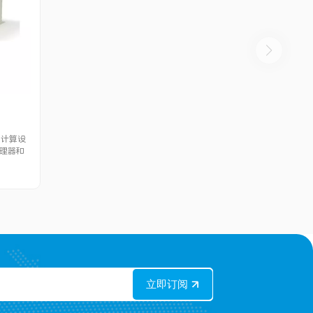
业计算设
5处理器和
速卡，适用
1TB
USB、
支持PoE
、质量检
智能仓储
围为
自动化和