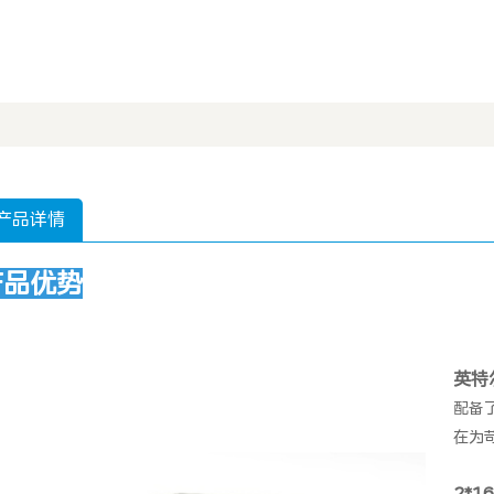
产品详情
产品优势
英特尔
配备了高
在为
2*1