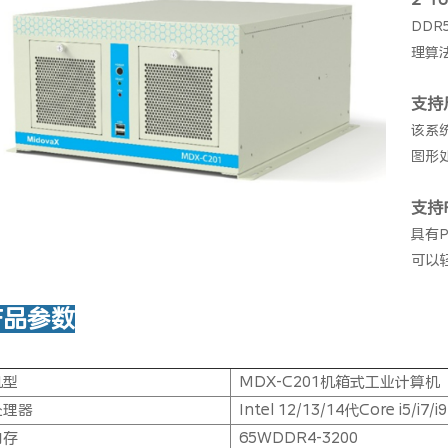
DD
理算
支持
该系
图形
支持
具有
可以
产品参数
机型
MDX-C201机箱式工业计算机
处理器
Intel 12/13/14代Core i5/i7/i
内存
65WDDR4-3200