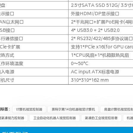
硬盘
2.5寸SATA SSD 512G/ 3.5
显示接口
外接HDMI/DP显示接口
LAN以太网口
2*千兆网口+扩展PoE网卡(4网
USB接口
4*
USB3.0 + 2
* USB2.0
串行通信接口
2* RS232/422/485多协议端
Cle卡扩展
支持1*PCle x16(for GPU car
散热方式
1*CPU风扇+1*机箱散热风扇
工作环境温度
0〜50°C
输入电源
AC input ATX标准电源
整机尺寸
310*310*162 mm
标签 :
计算机视觉控制器
英特尔第14台机器视觉计算机
底盘计算机视觉控
超紧凑视力控制器
工业自动化机器人视觉控制器
紧凑的工业视觉控制者
机