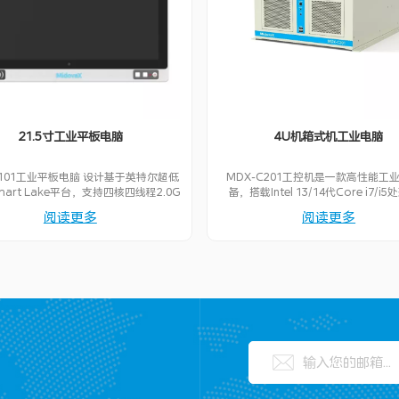
21.5寸工业平板电脑
4U机箱式机工业电脑
P101工业平板电脑 设计基于英特尔超低
MDX-C201工控机是一款高性能工
hart Lake平台，支持四核四线程2.0G
备，搭载Intel 13/14代Core i7/i
理器，采用21.5寸大尺寸显示触摸屏，
2*16G DDR5内存，支持GPU/AI加
阅读更多
阅读更多
、高亮度、长寿命背光设计，投射式电
于复杂计算任务。配备512G SSD或
屏支持多点触摸、高响应、高强度表面
HDD，提供多种接口（HDMI/DP、
，支持手套操作。支持HDMI/DP、
RS232/422/485）和PCIe扩展槽，
/422/485、USB2.0、USB3.0、千兆网
网卡扩展。广泛应用于自动化生产线
用工业外围接口，可灵活配置WiFi6、
测、机器人控制、数据采集与监控、
tooth、4G LTE、5G等无线通讯方式。
和环境监测等场景。其工作温度范
用全铝机身设计，结构坚固，抗震性
0~50℃，适应严苛工业环境，是工业
热性能良好，前面板达到IP65防护等
智能化生产的理想选择。
-20~60℃ 宽温度范围，9~36VDC宽
入范围，适用于工业制造现场环境。内
器单元，可选装NFC/RFID读卡器、扫
摄像头组件，前面板快捷操作按键支持