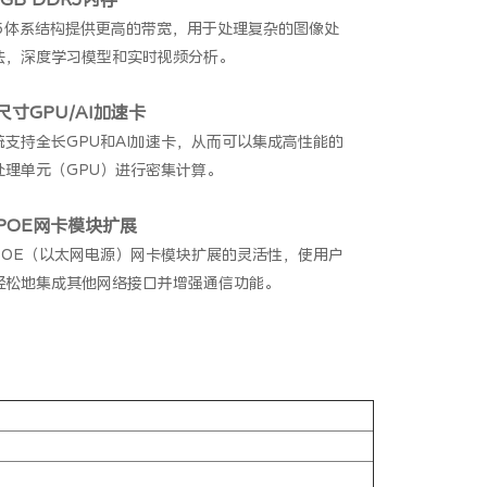
R5体系结构提供更高的带宽，用于处理复杂的图像处
法，深度学习模型和实时视频分析。
尺寸GPU/AI加速卡
统支持全长GPU和AI加速卡，从而可以集成高性能的
处理单元（GPU）进行密集计算。
POE网卡模块扩展
POE（以太网电源）网卡模块扩展的灵活性，使用户
轻松地集成其他网络接口并增强通信功能。
9