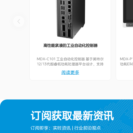
高性能紧凑的工业自动化控制器
MDX-C101 工业自动化控制器 基于英特尔
MDX-
12/13代酷睿低功耗处理器平台设计，支持
功耗Elk
i7/i5/赛扬系列处理器。 采用CPU板和扩展IO
主频处
阅读更多
板的模组化设计，支持RS232/422/485、
宽视角
CAN2.0、USB2.0、USB3.0、高速DI/DO、
容触摸
PoE网口等常用工业总线接口，支持
玻璃
12~28VDC宽电压输入，-20~60℃ 宽温等工
RS232
业环境。 支持WiFi/Bluetooth/4G LTE等无
口等常
线通讯模块灵活扩展。支持Window & Linux
Blue
等常用操作系统以及BIOS固件级实时性能调
整机采
优，适用于工业自动化控制和视觉运动控制一
能、散
订阅获取最新资讯
体化应用场景。
级，支持
电压输
置扬声
订阅即享：实时资讯 | 行业前沿观点
码器、