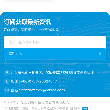
订阅获取最新资讯
订阅即享：实时资讯 | 行业前沿观点
广东省佛山市顺德区北滘镇僚莘路3号B5栋美创希科技
电话 : +86-0757-26324647
邮箱 : contact.mcx@midea.com
© 2026 广东美创希科技有限公司 版权所有 .
网站地图
|
博客
|
XML
|
隐私政策
IPv6 网络支持