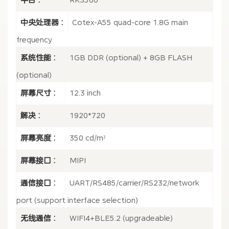
中央处理器 :
Cotex-A55 quad-core 1.8G main
frequency
系统性能 :
1GB DDR (optional) + 8GB FLASH
(optional)
屏幕尺寸 :
12.3 inch
解决 :
1920*720
屏幕亮度 :
350 cd/m²
屏幕接口 :
MIPI
通信接口 :
UART/RS485/carrier/RS232/network
port (support interface selection)
无线通信 :
WIFI4+BLE5.2 (upgradeable)