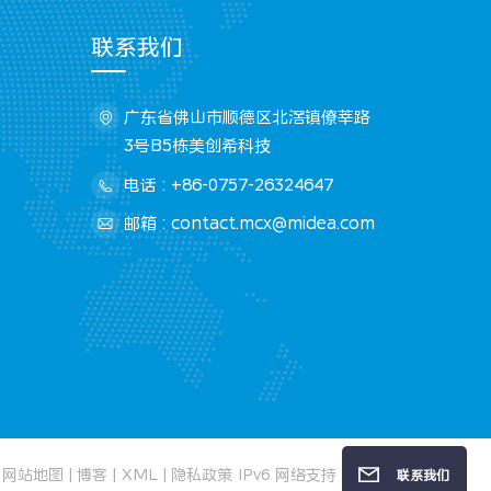
联系我们
广东省佛山市顺德区北滘镇僚莘路
3号B5栋美创希科技
电话 : +86-0757-26324647
邮箱 : contact.mcx@midea.com
网站地图
|
博客
|
XML
|
隐私政策
IPv6 网络支持
联系我们