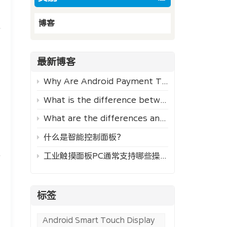
博客
最新博客
Why Are Android Payment Terminals So Popular?
What is the difference between PLC and industrial PC?
What are the differences and application scenarios between embedded industrial control systems and PLCs?
什么是智能控制面板？
定
工业触摸面板PC通常支持哪些操作系统？
情
标签
Android Smart Touch Display