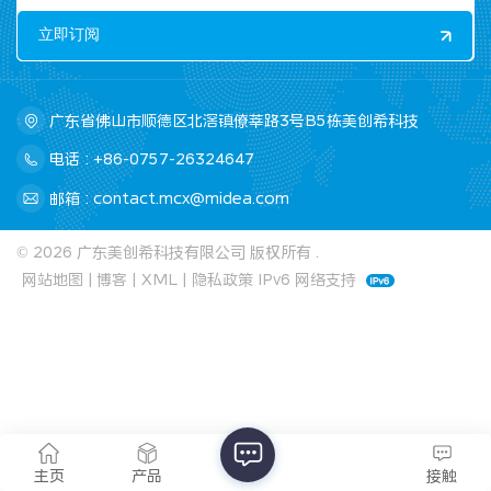
广东省佛山市顺德区北滘镇僚莘路3号B5栋美创希科技
电话 : +86-0757-26324647
邮箱 : contact.mcx@midea.com
© 2026 广东美创希科技有限公司 版权所有 .
网站地图
|
博客
|
XML
|
隐私政策
IPv6 网络支持
主页
产品
接触